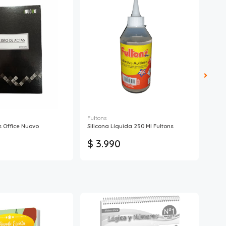
Fultons
Buh
s Office Nuovo
Silicona Líquida 250 Ml Fultons
Libr
$ 3.990
$ 