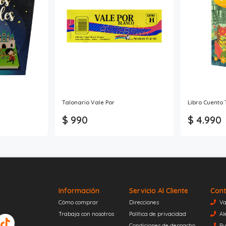
Talonario Vale Por
Libro Cuento
$ 990
$ 4.990
Información
Servicio Al Cliente
Cont
Cómo comprar
Direcciones
Va
Trabaja con nosotros
Política de privacidad
Al
Condiciones de despacho
Pu