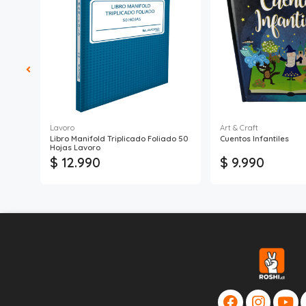
Lavoro
Art & Craft
s
Libro Manifold Triplicado Foliado 50
Cuentos Infantiles
Hojas Lavoro
$ 12.990
$ 9.990