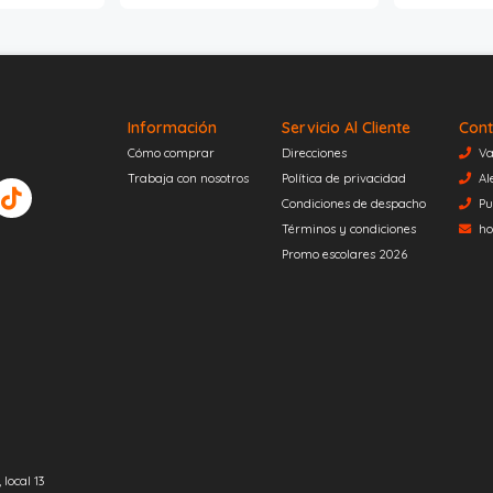
Información
Servicio Al Cliente
Cont
Cómo comprar
Direcciones
Va
Trabaja con nosotros
Política de privacidad
Al
Condiciones de despacho
Pu
Términos y condiciones
ho
Promo escolares 2026
local 13