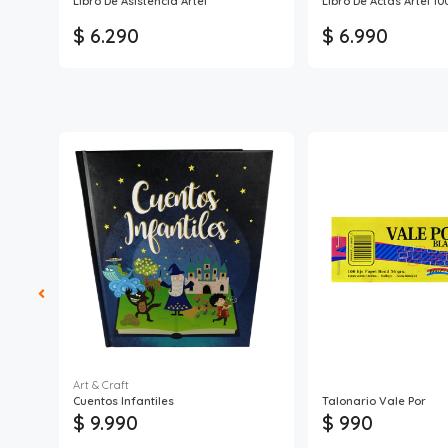
a B5
Libro De Asistencia Artel
Libro De Actas Artel 10
$ 6.290
$ 6.990
Art & Craft
Cuentos Infantiles
Talonario Vale Por
$ 9.990
$ 990