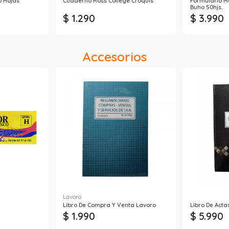
0 Hojas
Cuaderno Ross College Croquis
Formulario 
Buho 50hjs.
$ 1.290
$ 3.990
Accesorios
Lavoro
Libro De Compra Y Venta Lavoro
Libro De Acta
$ 1.990
$ 5.990