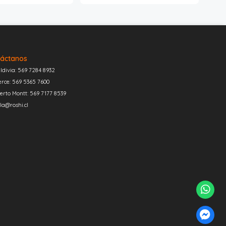
áctanos
ldivia: 569 7284 8932
erce: 569 5365 7600
erto Montt: 569 7177 8539
la@roshi.cl