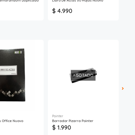
Memorandum Duplicado
Libro De Actas 50 Hojas Nuovo
Bloc
Nuo
$ 4.990
$ 
AGOTADO
Pointer
s Office Nuovo
Borrador Pizarra Pointer
Lápi
$ 1.990
$ 