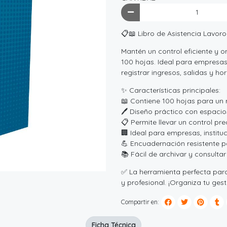
📋📖 Libro de Asistencia Lavoro
Mantén un control eficiente y o
100 hojas. Ideal para empresas,
registrar ingresos, salidas y ho
✨ Características principales:
📖 Contiene 100 hojas para un 
🖊️ Diseño práctico con espaci
📋 Permite llevar un control pre
🏢 Ideal para empresas, institu
💪 Encuadernación resistente pa
📚 Fácil de archivar y consulta
✅ La herramienta perfecta para
y profesional. ¡Organiza tu ges
Compartir en:
Ficha Técnica