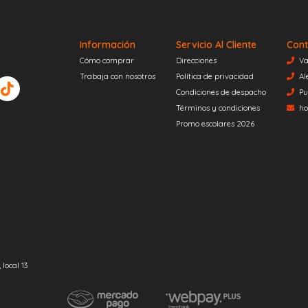
Información
Servicio Al Cliente
Cont
Cómo comprar
Direcciones
Va
Trabaja con nosotros
Política de privacidad
Al
Condiciones de despacho
Pu
Términos y condiciones
ho
Promo escolares 2026
local 13