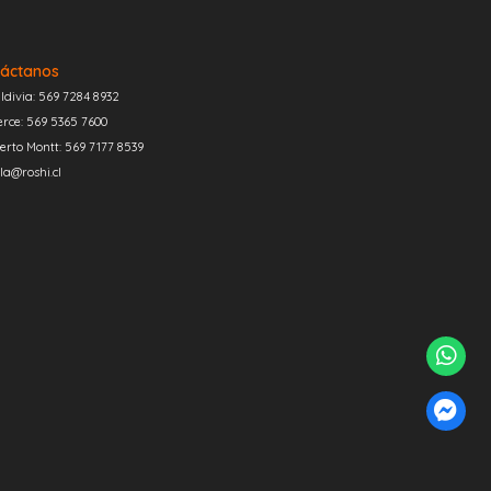
áctanos
ldivia: 569 7284 8932
erce: 569 5365 7600
erto Montt: 569 7177 8539
la@roshi.cl