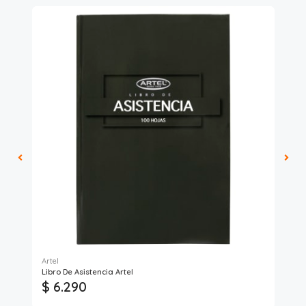
Artel
Art
Libro De Asistencia Artel
Lib
$ 6.290
$