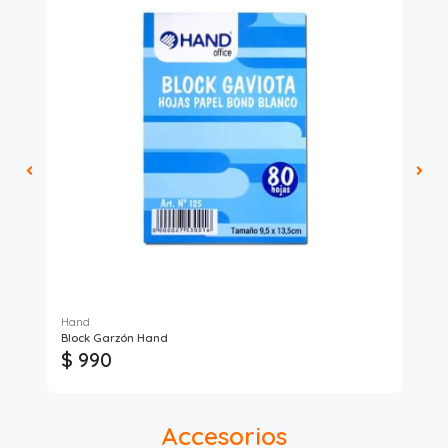
Hand
Bu
Block Garzón Hand
Lib
$ 990
$ 
Accesorios