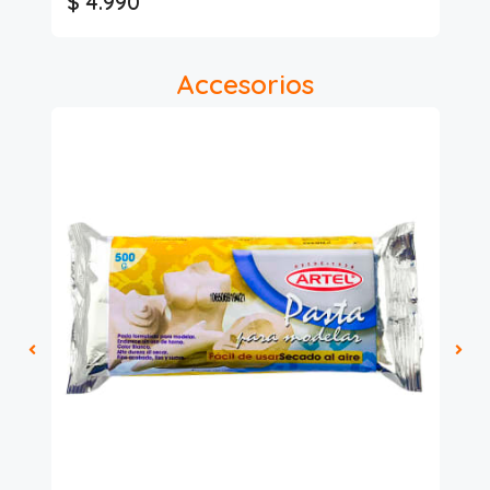
$ 4.990
$ 
Accesorios