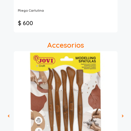
Art
Pliego Cartulina
Arc
$ 600
$
Accesorios