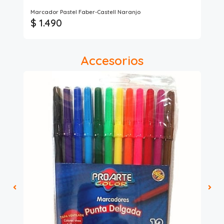
Lav
Marcador Pastel Faber-Castell Naranjo
Des
$ 1.490
$ 
Accesorios