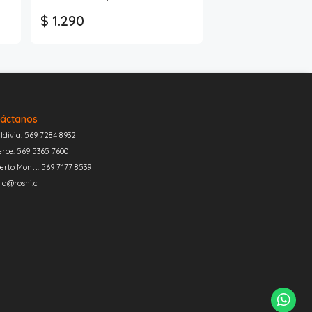
$ 1.290
áctanos
ldivia: 569 7284 8932
erce: 569 5365 7600
erto Montt: 569 7177 8539
la@roshi.cl