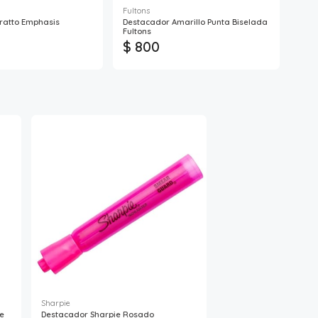
Fultons
Isofit
ratto Emphasis
Destacador Amarillo Punta Biselada
Dest
Fultons
$ 800
$ 
Sharpie
de
Destacador Sharpie Rosado