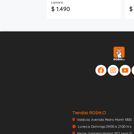
Lavoro.
$ 1.490
$
Tiendas ROSHI.cl
Valdivia: Avenida Pedro Montt 4300
Lunes a Domingo 09:00 a 21:00 hrs
Alerce: Gabriela Mistral 957, local 11