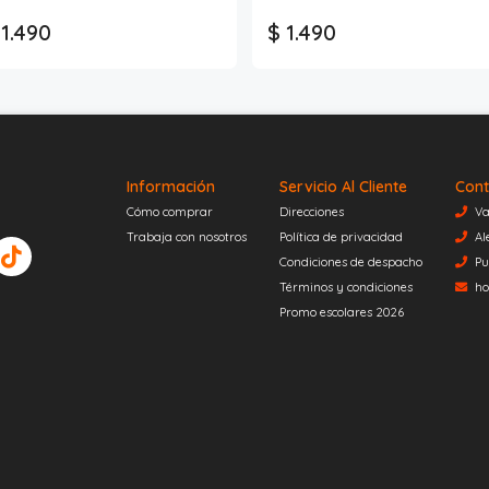
 1.490
$ 1.490
Información
Servicio Al Cliente
Cont
Cómo comprar
Direcciones
Va
Trabaja con nosotros
Política de privacidad
Al
Condiciones de despacho
Pu
Términos y condiciones
ho
Promo escolares 2026