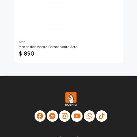
Artel
Lav
Marcador Verde Permanente Artel
Des
$ 890
$