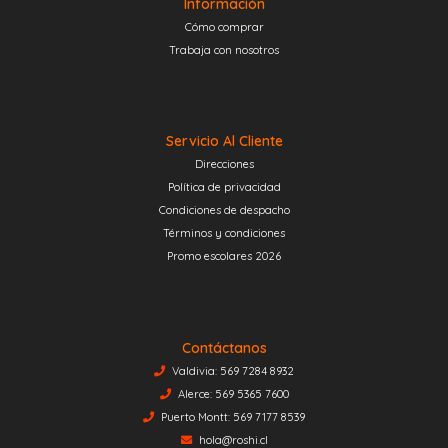
Información
Cómo comprar
Trabaja con nosotros
Servicio Al Cliente
Direcciones
Política de privacidad
Condiciones de despacho
Términos y condiciones
Promo escolares 2026
Contáctanos
Valdivia: 569 7284 8932
Alerce: 569 5365 7600
Puerto Montt: 569 7177 8539
hola@roshi.cl