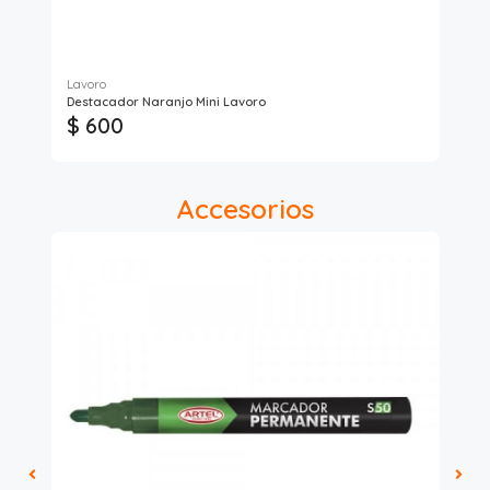
Lavoro
Lav
Destacador Naranjo Mini Lavoro
Des
$ 600
$ 
Accesorios