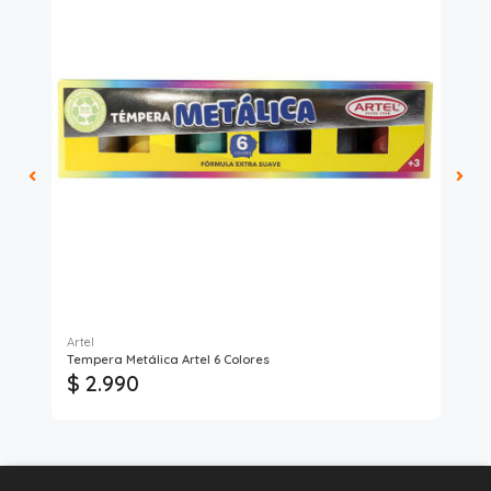
Artel
Tempera Metálica Artel 6 Colores
Tem
$ 2.990
$