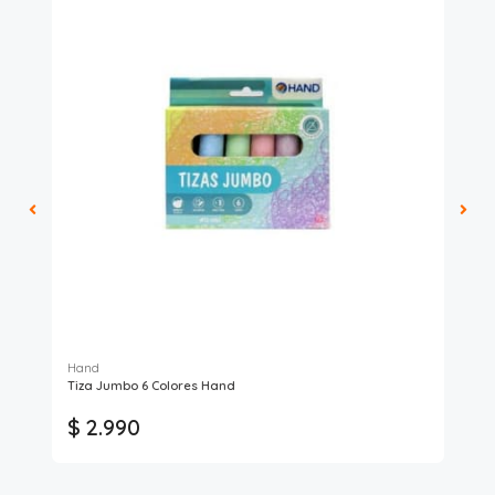
Hand
Tiza Jumbo 6 Colores Hand
Ta
Ta
$ 2.990
$