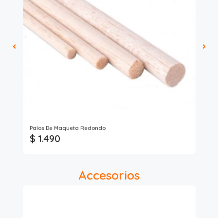
Pro
Palos De Maqueta Redondo
Ma
$ 1.490
$
Accesorios