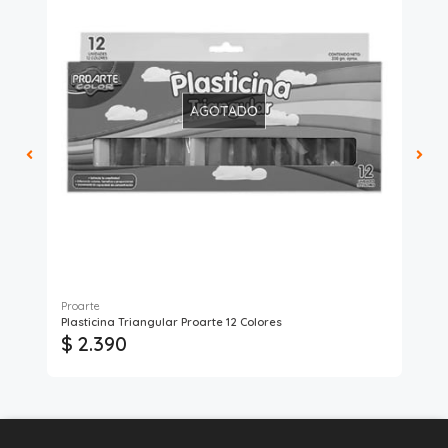
AGOTADO
Proarte
Art
Plasticina Triangular Proarte 12 Colores
Por
$ 2.390
$