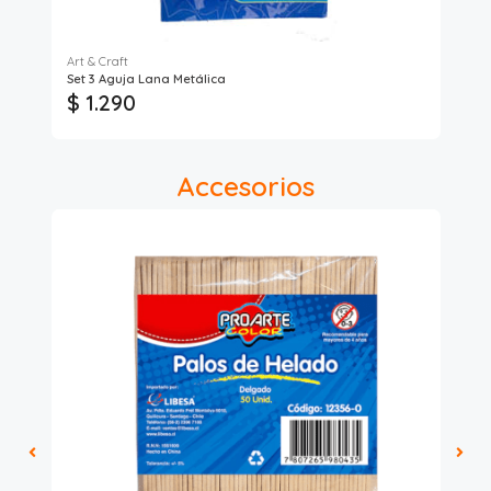
Art & Craft
Set 3 Aguja Lana Metálica
Pap
$ 1.290
$
Accesorios