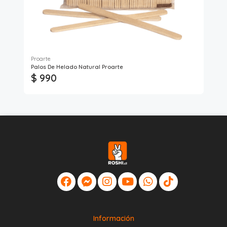
Proarte
Palos De Helado Natural Proarte
Mon
$ 990
$
Información