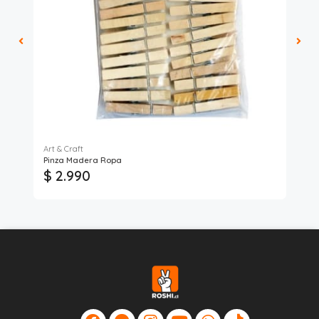
Art & Craft
Art
Pinza Madera Ropa
Pal
$ 2.990
$