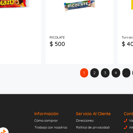
RICOLATE
Turron
$ 500
$ 4
1
2
3
4
..
Información
Servicio Al Cliente
Cont
Cómo comprar
Direcciones
Va
Trabaja con nosotros
Política de privacidad
Al