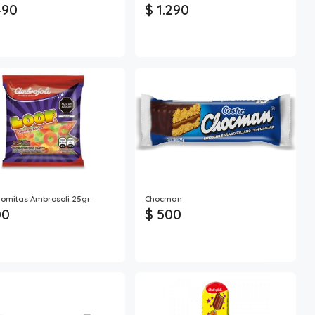
490
$ 1.290
omitas Ambrosoli 25gr
Chocman
00
$ 500