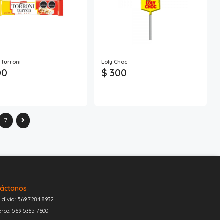
 Turroni
Loly Choc
00
$ 300
7
áctanos
ldivia: 569 7284 8932
erce: 569 5365 7600