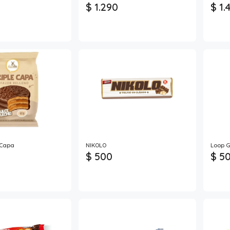
$ 1.290
$ 1.
e Capa
NIKOLO
Loop G
$ 500
$ 5