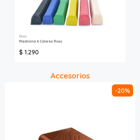
Ross
Plasticina 6 Colores Ross
Jal
$ 1.290
$
Accesorios
-20%