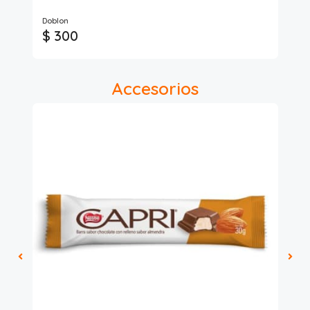
Doblon
Gl
$ 300
$
Accesorios