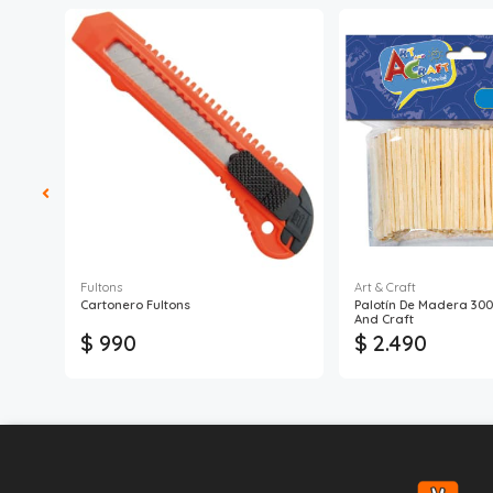
Fultons
Art & Craft
Cartonero Fultons
Palotín De Madera 300
And Craft
$ 990
$ 2.490