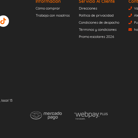
Información
Servicio Al Cliente
Cont
Cómo comprar
Direcciones
Va
Trabaja con nosotros
Política de privacidad
Al
Condiciones de despacho
Pu
Términos y condiciones
ho
Promo escolares 2026
local 13