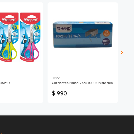
Hand
Lavo
 MAPED
Corchetes Hand 26/6 1000 Unidades
Etiq
$ 990
$ 