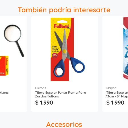
También podría interesarte
Fultons
Maped
ltons
Tijera Escolar Punta Roma Para
Tijera Escol
Zurdos Fultons
13cm - 5" Ma
$ 1.990
$ 1.990
Accesorios