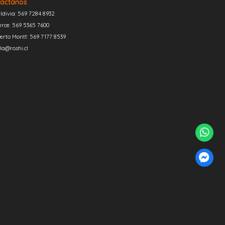
áctanos
ldivia: 569 7284 8932
erce: 569 5365 7600
erto Montt: 569 7177 8539
la@roshi.cl