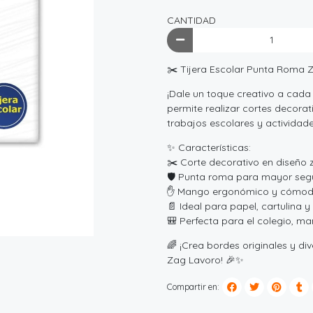
CANTIDAD
✂️ Tijera Escolar Punta Roma 
¡Dale un toque creativo a cada
permite realizar cortes decora
trabajos escolares y actividades
✨ Características:
✂️ Corte decorativo en diseño 
🛡️ Punta roma para mayor seg
✋ Mango ergonómico y cómodo
📄 Ideal para papel, cartulina y 
🎒 Perfecta para el colegio, m
🌈 ¡Crea bordes originales y di
Zag Lavoro! 🎉✨
Compartir en: