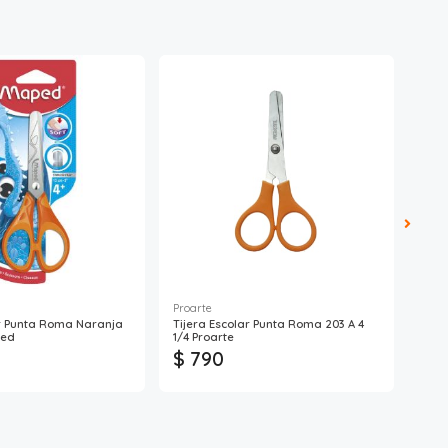
Proarte
Fult
ar Punta Roma Naranja
Tijera Escolar Punta Roma 203 A 4
Perf
ped
1/4 Proarte
Fult
$ 790
$ 