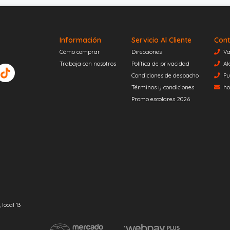
Información
Servicio Al Cliente
Cont
Cómo comprar
Direcciones
Va
Trabaja con nosotros
Política de privacidad
Al
Condiciones de despacho
Pu
Términos y condiciones
ho
Promo escolares 2026
local 13