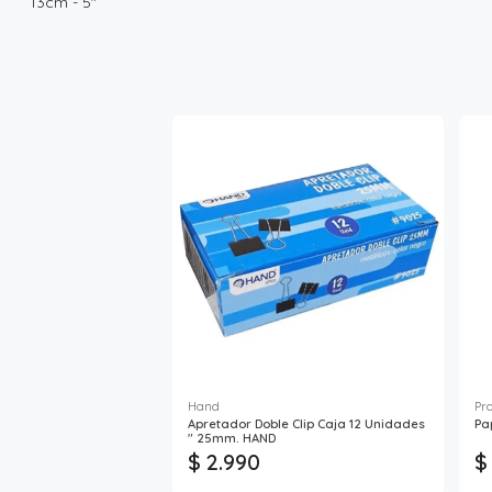
13cm - 5"
Hand
Pr
Apretador Doble Clip Caja 12 Unidades
Pa
" 25mm. HAND
$ 2.990
$