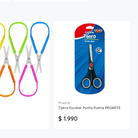
Proarte
Tijera Escolar Punta Roma PROARTE
$ 1.990