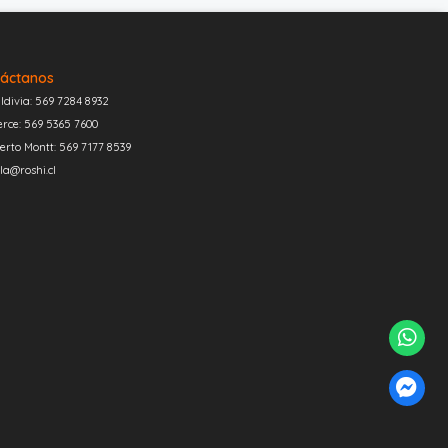
áctanos
ldivia: 569 7284 8932
erce: 569 5365 7600
erto Montt: 569 7177 8539
la@roshi.cl