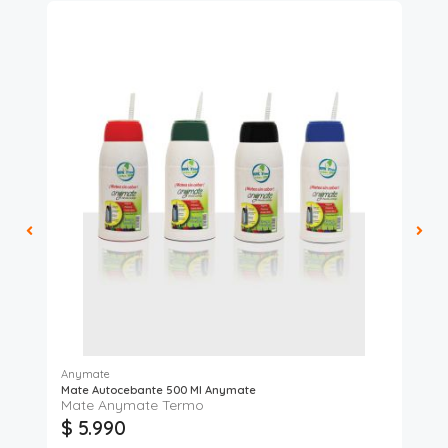
Anymate
Ke
Mate Autocebante 500 Ml Anymate
Mu
Mate Anymate Termo
$ 5.990
$