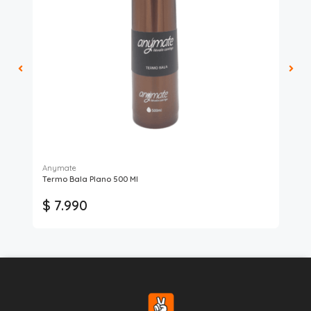
Anymate
An
Termo Bala Plano 500 Ml
Ter
$ 7.990
$