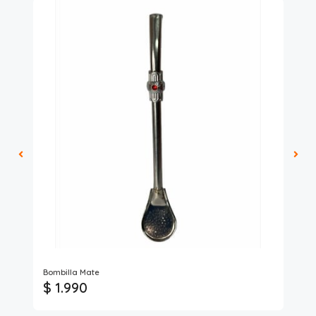
An
Bombilla Mate
Mat
$ 1.990
$