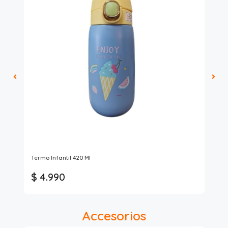
Ke
Termo Infantil 420 Ml
Mug
$ 4.990
$
Accesorios