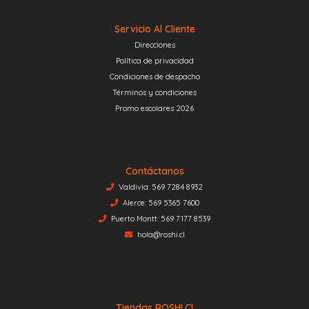
Servicio Al Cliente
Direcciones
Política de privacidad
Condiciones de despacho
Términos y condiciones
Promo escolares 2026
Contáctanos
Valdivia: 569 7284 8932
Alerce: 569 5365 7600
Puerto Montt: 569 7177 8539
hola@roshi.cl
Tiendas ROSHI.cl