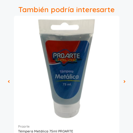
También podría interesarte
Proarte
Témpera Metálica 75ml PROARTE
Tem