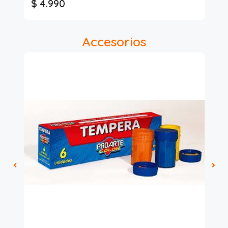
$ 4.990
$
Accesorios