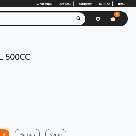
Whatsapp
Facebook
Instagram
Youtube
Tiktok
0
L 500CC
zul
Morado
Verde