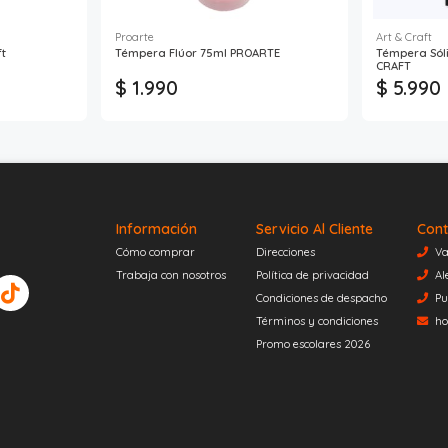
Proarte
Art & Craft
ft
Témpera Flúor 75ml PROARTE
Témpera Sóli
CRAFT
$ 1.990
$ 5.990
Información
Servicio Al Cliente
Cont
Cómo comprar
Direcciones
Va
Trabaja con nosotros
Política de privacidad
Al
Condiciones de despacho
Pu
Términos y condiciones
ho
Promo escolares 2026