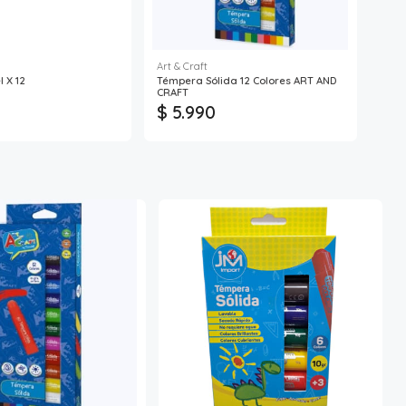
Art & Craft
 X 12
Témpera Sólida 12 Colores ART AND
Vaso
CRAFT
$ 5.990
$ 