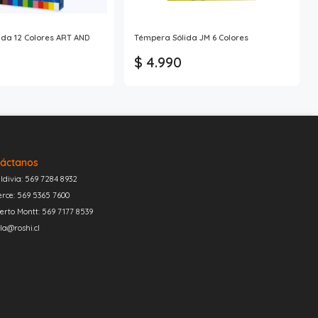
da 12 Colores ART AND
Témpera Sólida JM 6 Colores
$ 4.990
áctanos
ldivia: 569 7284 8932
erce: 569 5365 7600
erto Montt: 569 7177 8539
la@roshi.cl