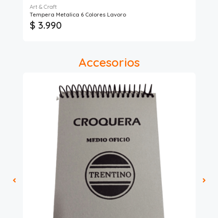
Art & Craft
Art
Tempera Metalica 6 Colores Lavoro
Tem
$ 3.990
$
Accesorios