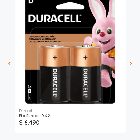
Duracell
Pro
Pila Duracell D X 2
Col
$ 6.490
$ 