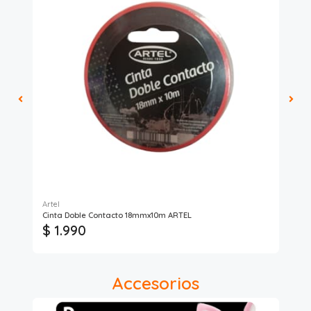
Artel
Ful
Cinta Doble Contacto 18mmx10m ARTEL
Sil
$ 1.990
$ 
Accesorios