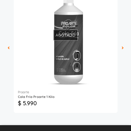
AGOTADO
Proarte
Pro
Cola Fría Proarte 1 Kilo
Pis
$ 5.990
$