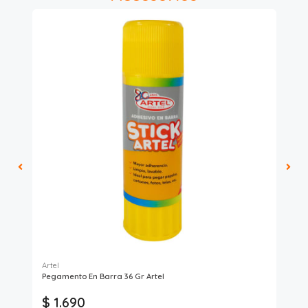
Artel
Pro
Pegamento En Barra 36 Gr Artel
Col
$ 1.690
$