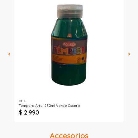
Artel
Ful
Tempera Artel 250ml Verde Oscuro
Sil
$ 2.990
$ 
Accesorios