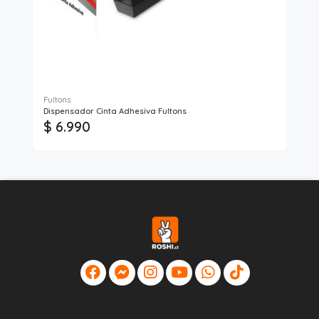
Fultons
Dispensador Cinta Adhesiva Fultons
Cor
$ 6.990
$