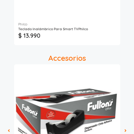
Philco
Isof
Teclado Inalámbrico Para Smart TVPhilco
Cor
$ 13.990
$
Accesorios