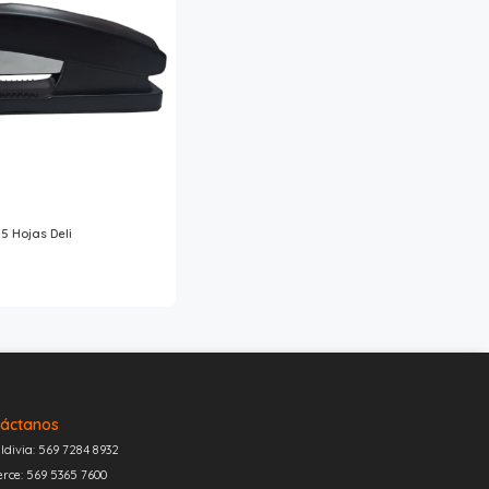
5 Hojas Deli
áctanos
ldivia: 569 7284 8932
erce: 569 5365 7600