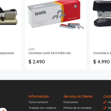
Isofit
 Capacidad
Corchetes Isofit 26/6 5000 Uds
Corchetera 2
$ 2.490
$ 4.990
Información
Servicio Al Cliente
Cont
Cómo comprar
Direcciones
Va
Trabaja con nosotros
Política de privacidad
Al