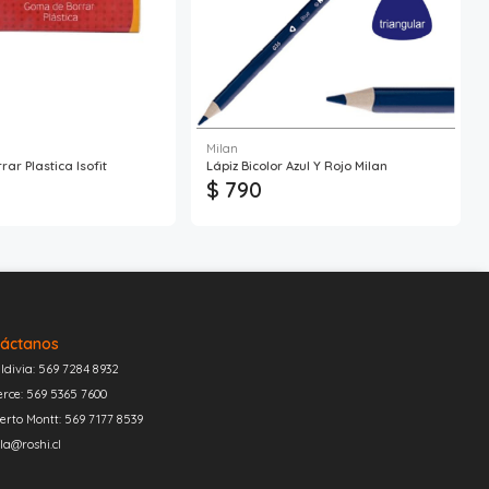
Milan
ar Plastica Isofit
Lápiz Bicolor Azul Y Rojo Milan
$ 790
áctanos
ldivia: 569 7284 8932
erce: 569 5365 7600
erto Montt: 569 7177 8539
la@roshi.cl