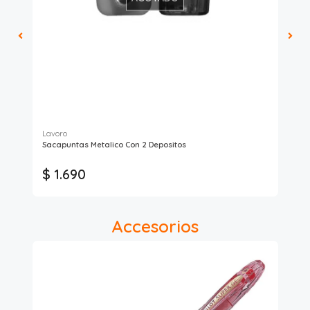
Lavoro
Art
Sacapuntas Metalico Con 2 Depositos
Sob
$ 1.690
$
Accesorios