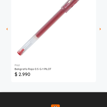
Pilot
Art
Boligrafo Rojo 0.5 G-1 PILOT
Pin
$ 2.990
$