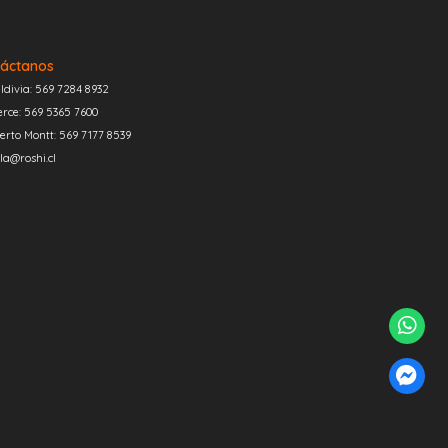
áctanos
ldivia: 569 7284 8932
erce: 569 5365 7600
erto Montt: 569 7177 8539
la@roshi.cl