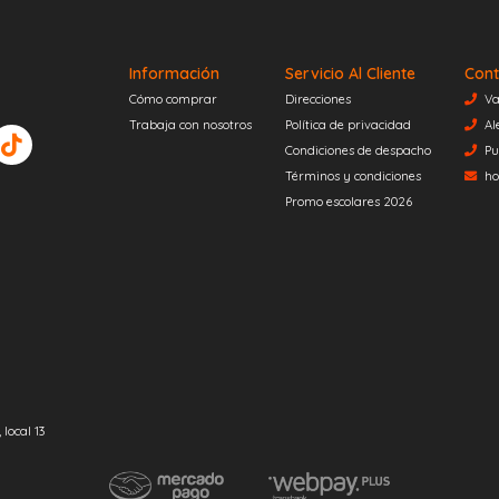
Información
Servicio Al Cliente
Cont
Cómo comprar
Direcciones
Va
Trabaja con nosotros
Política de privacidad
Al
Condiciones de despacho
Pu
Términos y condiciones
ho
Promo escolares 2026
local 13