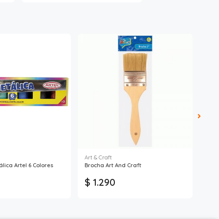
Art & Craft
Artel
ica Artel 6 Colores
Brocha Art And Craft
Bloc
$ 1.290
$ 