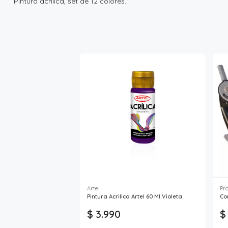
Pintura acrílica, set de 12 colores.
Artel
Pr
Pintura Acrilica Artel 60 Ml Violeta
Co
$ 3.990
$