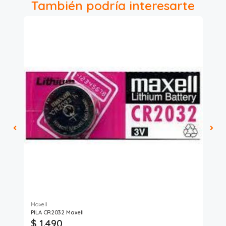
También podría interesarte
Maxell
Dur
PILA CR2032 Maxell
Pil
$ 1.490
$