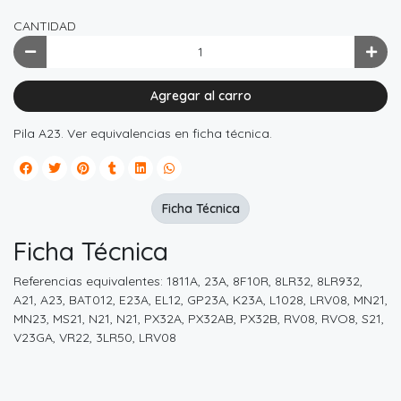
CANTIDAD
Agregar al carro
Pila A23. Ver equivalencias en ficha técnica.
Ficha Técnica
Ficha Técnica
Referencias equivalentes: 1811A, 23A, 8F10R, 8LR32, 8LR932,
A21, A23, BAT012, E23A, EL12, GP23A, K23A, L1028, LRV08, MN21,
MN23, MS21, N21, N21, PX32A, PX32AB, PX32B, RV08, RVO8, S21,
V23GA, VR22, 3LR50, LRV08