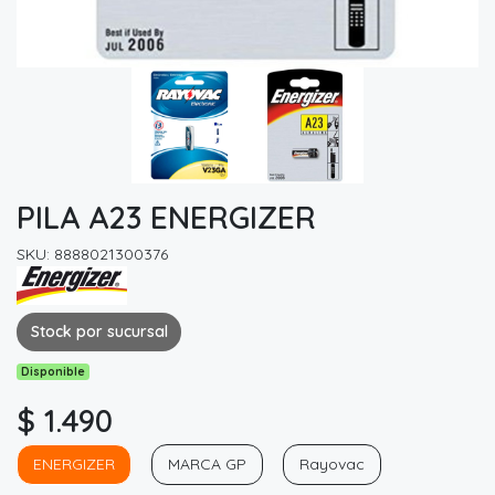
PILA A23 ENERGIZER
SKU: 8888021300376
Stock por sucursal
Disponible
$ 1.490
ENERGIZER
MARCA GP
Rayovac