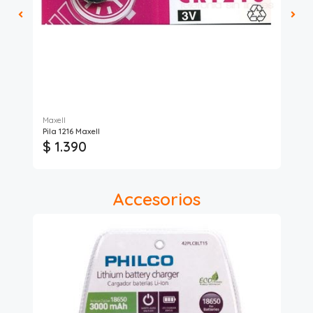
Maxell
Ene
Pila 1216 Maxell
PIL
$ 1.390
$ 
Accesorios