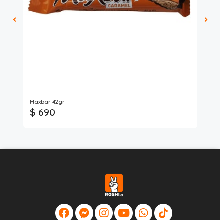
LB
Maxbar 42gr
Eli
$ 690
$