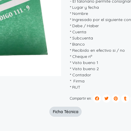
- El talonario permite consign
* Lugar y fecha
* Nombre
* Ingresado por el siguiente co
* Debe / Haber
* Cuenta
* Subcuenta
* Banco
* Recibido en efectivo si / no
* Cheque nº
* Visto bueno 1
* Visto bueno 2
* Contador
* Firma
* RUT
Compartir en:
Ficha Técnica