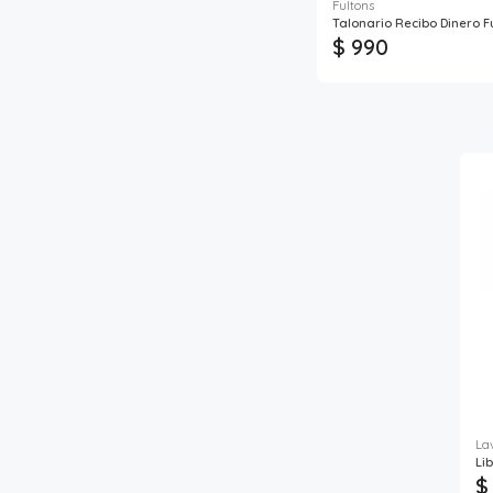
Fultons
Talonario Recibo Dinero F
$ 990
La
Li
$