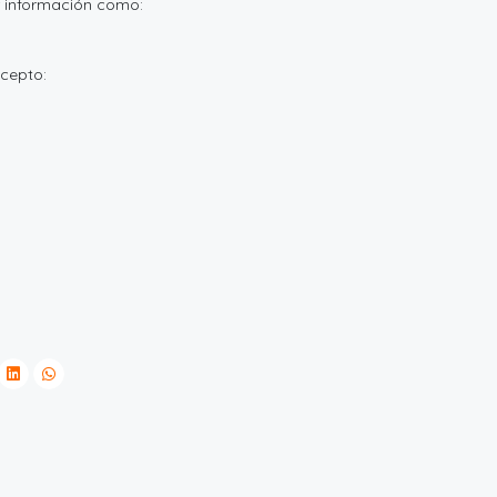
ar información como:
ncepto: