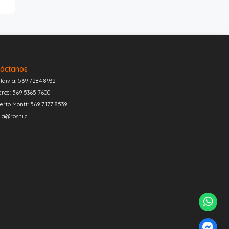
áctanos
ldivia: 569 7284 8932
erce: 569 5365 7600
erto Montt: 569 7177 8539
la@roshi.cl