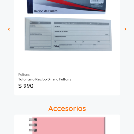
Fultons
Talonario Recibo Dinero Fultons
Tal
$ 990
$
Accesorios