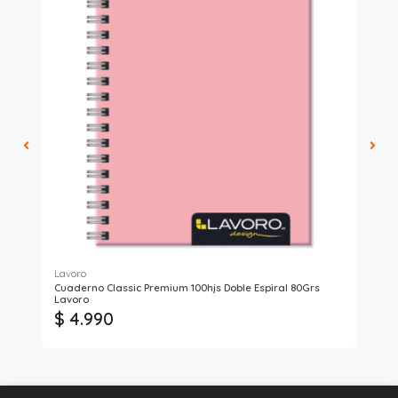
Lavoro
Art
Cuaderno Classic Premium 100hjs Doble Espiral 80Grs
Lib
Lavoro
$ 4.990
$