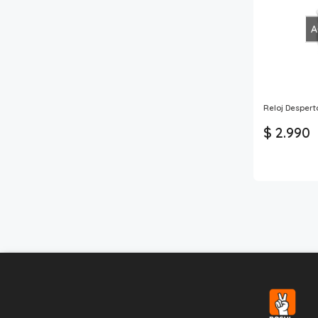
A
Reloj Desper
$ 2.990