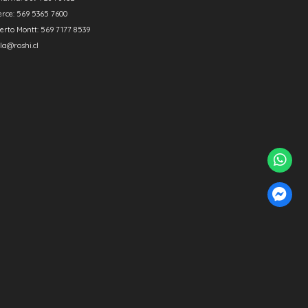
erce: 569 5365 7600
erto Montt: 569 7177 8539
la@roshi.cl