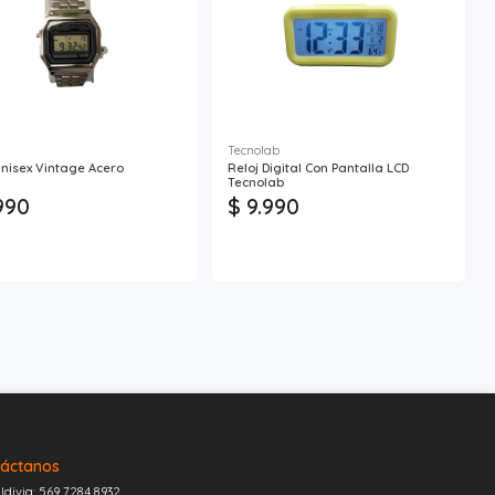
Tecnolab
Unisex Vintage Acero
Reloj Digital Con Pantalla LCD
Tecnolab
990
$ 9.990
áctanos
ldivia: 569 7284 8932