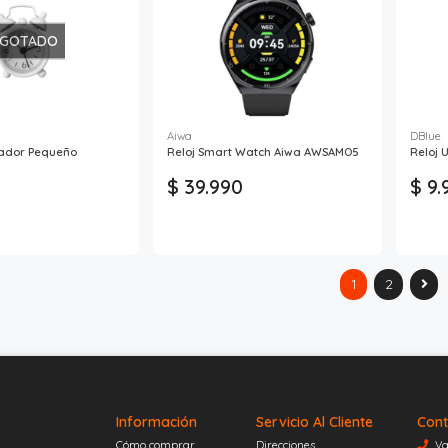
GOTADO
Aiwa
DBlue
tador Pequeño
Reloj Smart Watch Aiwa AWSAMO5
Reloj 
$ 39.990
$ 9.
1
2
Información
Servicio Al Cliente
Cont
Cómo comprar
Direcciones
Va