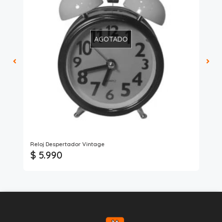
AGOTADO
Reloj Despertador Vintage
Rel
$ 5.990
$