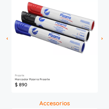
Proarte
Pro
Marcador Pizarra Proarte
Pin
$ 890
$
Accesorios