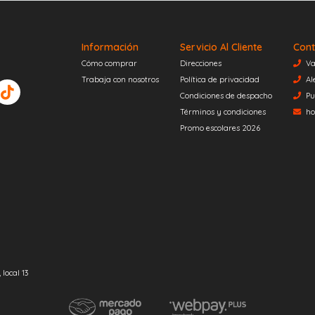
Información
Servicio Al Cliente
Cont
Cómo comprar
Direcciones
Va
Trabaja con nosotros
Política de privacidad
Al
Condiciones de despacho
Pu
Términos y condiciones
ho
Promo escolares 2026
local 13