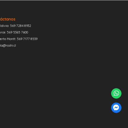
áctanos
ldivia: 569 7284 8932
erce: 569 5365 7600
erto Montt: 569 7177 8539
la@roshi.cl