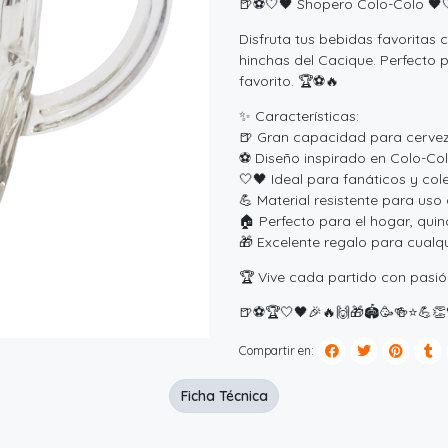
🍺⚽🤍🖤 Shopero Colo-Colo 🖤
Disfruta tus bebidas favoritas 
hinchas del Cacique. Perfecto p
favorito. 🏆⚽🔥
✨ Características:
🍺 Gran capacidad para cervez
⚽ Diseño inspirado en Colo-Co
🤍🖤 Ideal para fanáticos y col
💪 Material resistente para uso 
🏠 Perfecto para el hogar, qui
🎁 Excelente regalo para cualqu
🏆 Vive cada partido con pasi
🍺⚽🏆🤍🖤🎉🔥🙌🎁🏟️🥳🍻⭐💪👏
Compartir en:
Ficha Técnica