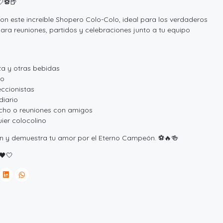
🤍⚽🍺
con este increíble Shopero Colo-Colo, ideal para los verdaderos
ara reuniones, partidos y celebraciones junto a tu equipo
a y otras bebidas
lo
eccionistas
diario
ncho o reuniones con amigos
ier colocolino
ón y demuestra tu amor por el Eterno Campeón. ⚽🔥🍻
🖤🤍