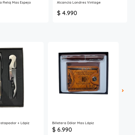
o Reloj Mas Espejo
Alcancía Londres Vintage
$ 4.990
estapador + Lápiz
Billetera Dólar Mas Lápiz
Set 
$ 6.990
$ 