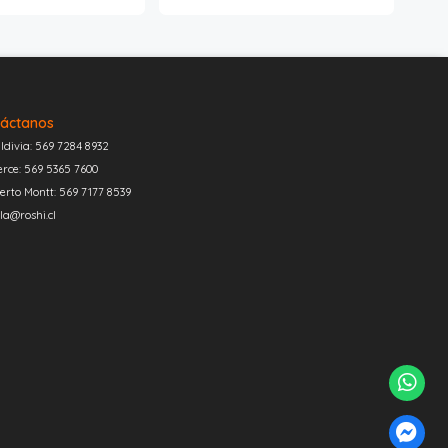
áctanos
ldivia: 569 7284 8932
erce: 569 5365 7600
erto Montt: 569 7177 8539
la@roshi.cl