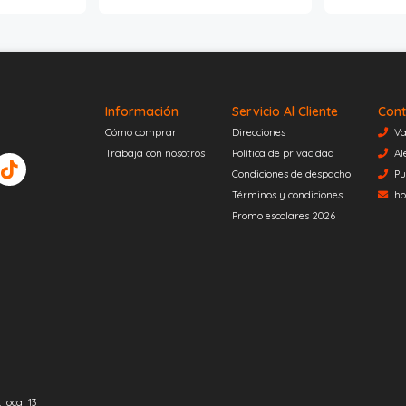
Información
Servicio Al Cliente
Cont
Cómo comprar
Direcciones
Va
Trabaja con nosotros
Política de privacidad
Al
Condiciones de despacho
Pu
Términos y condiciones
ho
Promo escolares 2026
local 13