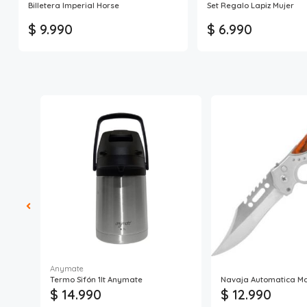
Billetera Imperial Horse
Set Regalo Lapiz Mujer
$ 9.990
$ 6.990
Anymate
o
Termo Sifón 1lt Anymate
Navaja Automatica M
$ 14.990
$ 12.990