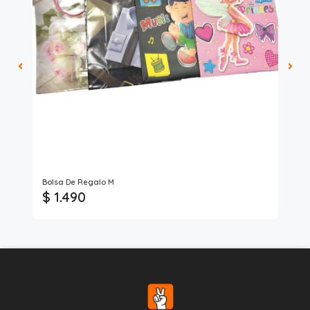
Bolsa De Regalo M
Set
$ 1.490
$