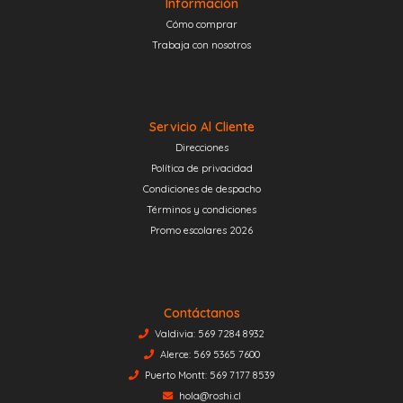
Información
Cómo comprar
Trabaja con nosotros
Servicio Al Cliente
Direcciones
Política de privacidad
Condiciones de despacho
Términos y condiciones
Promo escolares 2026
Contáctanos
Valdivia: 569 7284 8932
Alerce: 569 5365 7600
Puerto Montt: 569 7177 8539
hola@roshi.cl