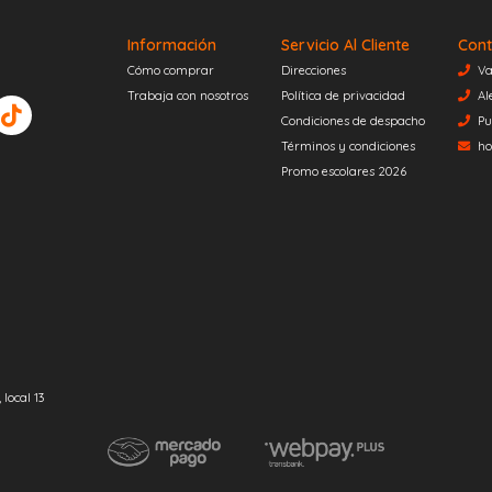
Información
Servicio Al Cliente
Cont
Cómo comprar
Direcciones
Va
Trabaja con nosotros
Política de privacidad
Al
Condiciones de despacho
Pu
Términos y condiciones
ho
Promo escolares 2026
local 13