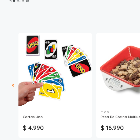
Panasonic
Mlab
Cartas Uno
Pesa De Cocina Multiu
$ 4.990
$ 16.990