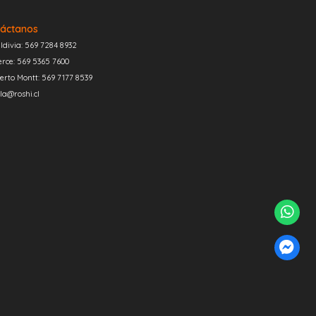
áctanos
ldivia: 569 7284 8932
erce: 569 5365 7600
erto Montt: 569 7177 8539
la@roshi.cl