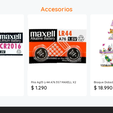
Accesorios
Pila Ag13 Lr44 A76 357 MAXELL X2
Bloque Didact
$ 1.290
$ 18.990