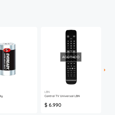
AGOTADO
LBN
dy
Control TV Universal LBN
PILA
$ 6.990
$ 