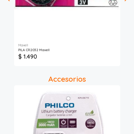
Maxell
Dur
PILA CR2032 Maxell
Pil
$ 1.490
$
Accesorios