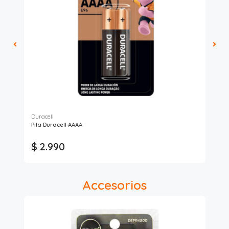
Duracell
Pan
Pila Duracell AAAA
Pil
$ 
$ 2.990
$
* C
Accesorios