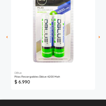
DBlue
Mac
Pilas Recargables Dblue 4200 Mah
Ala
$ 6.990
$