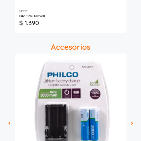
Maxell
Dur
Pila 1216 Maxell
Pil
$ 1.390
$
Accesorios